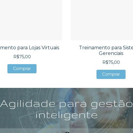
mento para Lojas Virtuais
Treinamento para Sist
Gerenciais
R$75,00
R$75,00
Comprar
Comprar
Comprar
Comprar
Comprar
Comprar