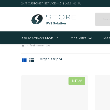
(31) 3831-8116
24/7 CUSTOMER SERVICE -
APLICATIVOS MOBILE
LOJA VIRTUAL
MAR
Treinamentos
Organizar por:
NEW!