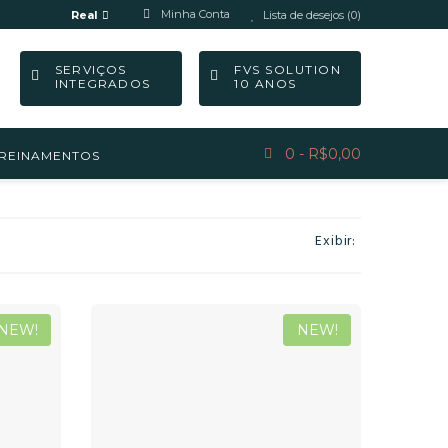
Minha Conta
Real
Lista de desejos (0)
SERVIÇOS
FVS SOLUTION
INTEGRADOS
10 ANOS
0 - R$0,00
REINAMENTOS
Exibir:
NEW!
NEW!