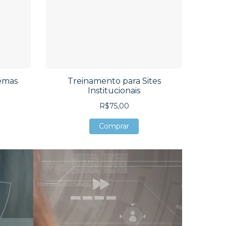
emas
Treinamento para Sites
Institucionais
R$75,00
Comprar
Comprar
Comprar