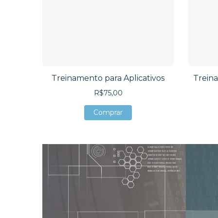
Treinamento para Aplicativos
Treina
R$75,00
Comprar
Comprar
Comprar